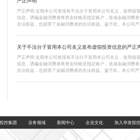
严正声明
严正声明 近期本公司发现有不法分子冒用本公司名义，使用假冒的“
信息，诱骗金融消费者将资金转账至指定账户，造成金融消费者
合法权益，也损害了金融消费者的合法权益。鉴于此，本公司严
关于不法分子冒用本公司名义发布虚假投资信息的严正
严正声明 近期本公司发现有不法分子冒用本公司名义，使用假冒的“
信息，诱骗金融消费者将资金转账至指定账户，造成金融消费者
合法权益，也损害了金融消费者的合法权益。鉴于此，本公司严
投控集团
业务领域
新闻中心
企业文化
加入华发投
|
|
|
|